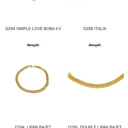
D284 SIMPLE LOVE BOBA 4 ll
D288 ITALIA
D294. LIPAN BAJET
D295. DOUBLE LIPAN BAJET